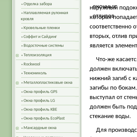
Отделка забора
наружный подокон
Наплавляемая рулонная
которая попадает
кровля
соответственно о
Кровельные пленки
вторых, отлив пр
Соффит и Сайдинг
является элемен
Водосточные системы
Теплоизоляция
Что-же касает
Rockwool
должен включать 
Технониколь
нижний загиб с к
Металлопластиковые окна
загибы по бокам
Окна профиль GPS
выступал от стен
Окна профиль LG
должен быть под
Окна профиль KBE
стекание воды.
Окна профиль EcoPlast
Мансардные окна
Для производс