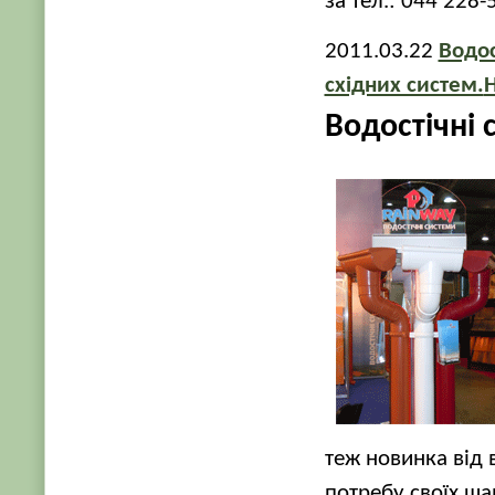
за тел.: 044 228-
2011.03.22
Водос
східних систем.
Водостічні 
теж новинка від
потребу своїх ша