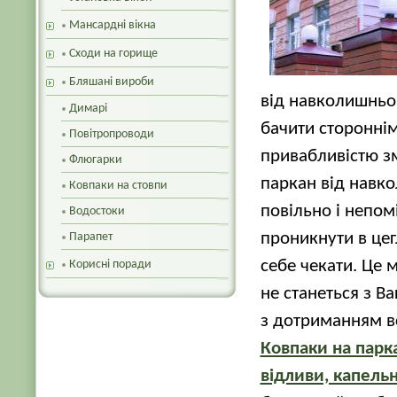
Мансардні вікна
Сходи на горище
Бляшані вироби
від навколишньог
Димарі
бачити стороннім
Повітропроводи
привабливістю зм
Флюгарки
паркан від навк
Ковпаки на стовпи
повільно і непом
Водостоки
проникнути в цег
Парапет
себе чекати. Це 
Корисні поради
не станеться з 
з дотриманням вс
Ковпаки на парк
відливи, капель