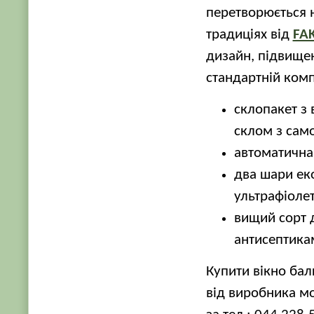
перетворюється н
традиціях від
FA
дизайн, підвищен
стандартній комп
склопакет з 
склом з сам
автоматична
два шари еко
ультрафіоле
вищий сорт 
антисептика
Купити вікно бал
від виробника мо