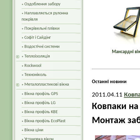
Оздоблення забору
Наплавляється рулонна
покрівля
Покрівельні плівки
Софіт і Сайдінг
Водостічні системи
Мансардні ві
Теплоізоляція
Rockwool
Техноніколь
Останні новини
Металопластикові вікна
Вікна профіль GPS
2011.04.11
Ковпа
Вікна профіль LG
Ковпаки на 
Вікна профіль KBE
Монтаж заб
Вікна профіль EcoPlast
Вікна ціни
Установка вікон