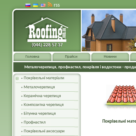
rss
(044) 228 57 37
(044) 228 57 37
Головна
Прайси
Новини
Металочерепиця, профнастил, покрівля і водостоки - прода
Покрівельні матеріали
Металочерепиця
Керамічна черепиця
Композитна черепиця
Бітумна черепиця
Покрівельні мат
Профнастил
Покрівельні аксесуари