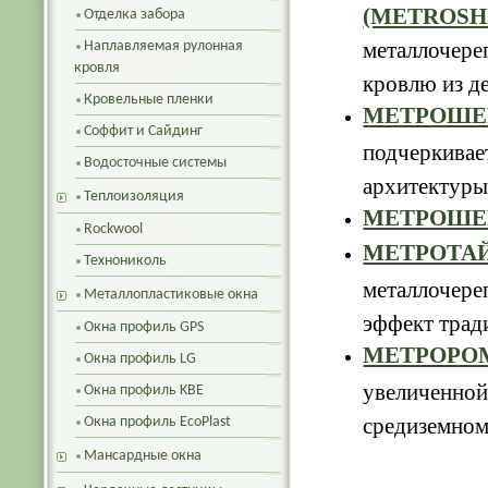
(METROSH
Отделка забора
металлочер
Наплавляемая рулонная
кровля
кровлю из д
Кровельные пленки
МЕТРОШЕ
Соффит и Сайдинг
подчеркивае
Водосточные системы
архитектуры
Теплоизоляция
МЕТРОШЕЙ
Rockwool
МЕТРОТАЙ
Технониколь
металлочере
Металлопластиковые окна
эффект трад
Окна профиль GPS
МЕТРОРО
Окна профиль LG
увеличенной
Окна профиль KBE
средиземном
Окна профиль EcoPlast
Мансардные окна