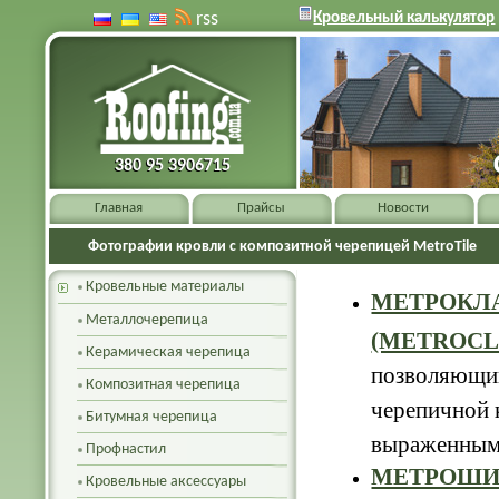
rss
Кровельный калькулятор
380 95 3906715
380 95 3906715
Главная
Прайсы
Новости
Фотографии кровли с композитной черепицей MetroTile
Кровельные материалы
МЕТРОКЛ
Металлочерепица
(METROCL
Керамическая черепица
позволяющи
Композитная черепица
черепичной 
Битумная черепица
выраженным
Профнастил
МЕТРОШИ
Кровельные аксессуары