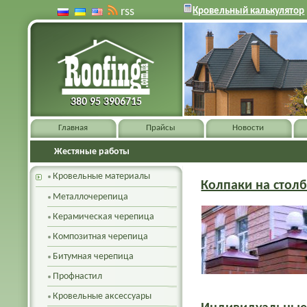
rss
Кровельный калькулятор
380 95 3906715
380 95 3906715
Главная
Прайсы
Новости
Жестяные работы
Кровельные материалы
Колпаки на стол
Металлочерепица
Керамическая черепица
Композитная черепица
Битумная черепица
Профнастил
Кровельные аксессуары