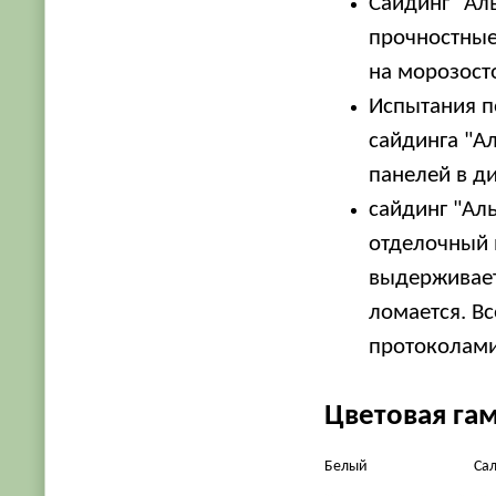
Сайдинг "Ал
прочностные
на морозост
Испытания п
сайдинга "А
панелей в ди
сайдинг "Ал
отделочный м
выдерживает
ломается. В
протоколами
Цветовая га
Белый
Cа