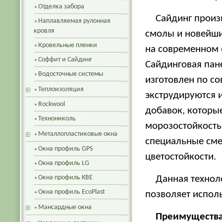
Отделка забора
Сайдинг произ
Наплавляемая рулонная
кровля
смолы и новейши
Кровельные пленки
на современном 
Соффит и Сайдинг
Сайдинговая пане
Водосточные системы
изготовлен по с
Теплоизоляция
экструдируются 
Rockwool
добавок, которы
Технониколь
морозостойкость.
Металлопластиковые окна
специальные сме
Окна профиль GPS
цветостойкости.
Окна профиль LG
Окна профиль KBE
Данная технол
Окна профиль EcoPlast
позволяет исполь
Мансардные окна
Преимущества