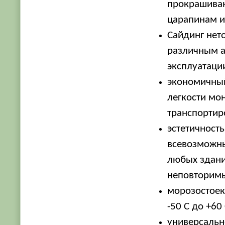
прокрашиван
царапинам и
Сайдинг нето
различным а
эксплуатаци
экономичный
легкости мо
транспортир
эстетичност
всевозможны
любых здани
неповторимы
морозостоек
-50 С до +60 
универсальн