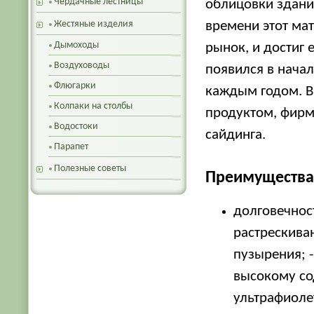
Чердачные лестницы
облицовки зданий
Жестяные изделия
времени этот ма
Дымоходы
рынок, и достиг 
Воздуховоды
появился в начал
Флюгарки
каждым годом. В
Колпаки на столбы
продуктом, фирма 
Водостоки
сайдинга.
Парапет
Полезные советы
Преимущества 
долговечност
растрескива
пузырения; -
высокому с
ультрафиоле